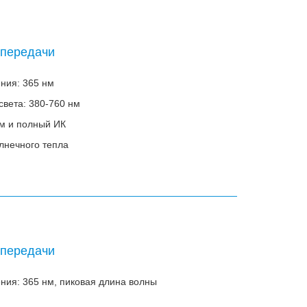
 передачи
ния: 365 нм
света: 380-760 нм
нм и полный ИК
лнечного тепла
 передачи
ния: 365 нм, пиковая длина волны