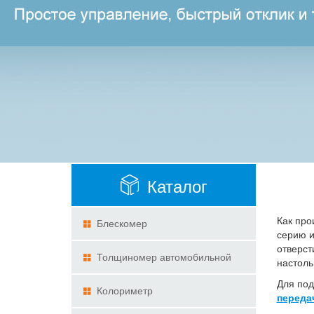
Каталог
Как про
Блескомер
серию и
отверст
Толщиномер автомобильной
настоль
Для под
краски
Колориметр
переда