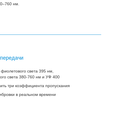
80–760 нм.
 передачи
 фиолетового света 395 нм,
го света 380-760 нм и УФ 400
чить три коэффициента пропускания
ибровки в реальном времени