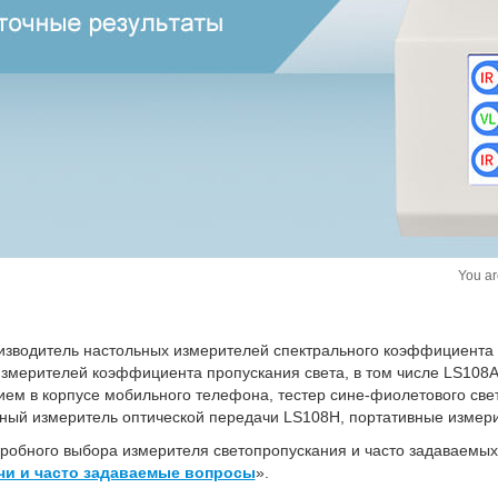
изводитель настольных измерителей спектрального коэффициента п
змерителей коэффициента пропускания света, в том числе LS108A
ием в корпусе мобильного телефона, тестер сине-фиолетового све
ный измеритель оптической передачи LS108H, портативные измери
робного выбора измерителя светопропускания и часто задаваемых
чи и часто задаваемые вопросы
».