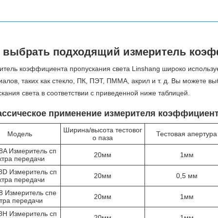
к выбрать подходящий измеритель коэф
итель коэффициента пропускания света Linshang широко использу
алов, таких как стекло, ПК, ПЭТ, ПММА, акрил и т. д. Вы можете
кания света в соответствии с приведенной ниже таблицей.
лассическое применение измерителя коэффициент
Ширина/высота тестовог
Модель
Тестовая апертура
о паза
8A Измеритель сп
20мм
1мм
ктра передачи
8D Измеритель сп
20мм
0,5 мм
ктра передачи
8 Измеритель спе
20мм
1мм
ктра передачи
8H Измеритель сп
20мм
1мм