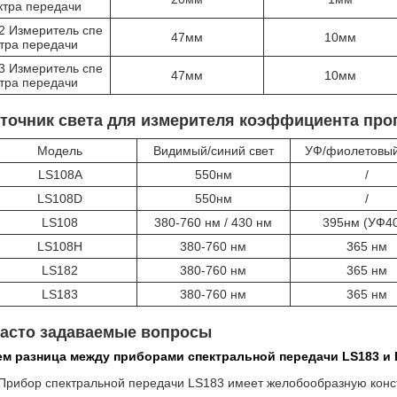
ктра передачи
2 Измеритель спе
47мм
10мм
ктра передачи
3 Измеритель спе
47мм
10мм
ктра передачи
Источник света для измерителя коэффициента про
Модель
Видимый/синий свет
УФ/фиолетовый
LS108A
550нм
/
LS108D
550нм
/
LS108
380-760 нм / 430 нм
395нм (УФ4
LS108H
380-760 нм
365 нм
LS182
380-760 нм
365 нм
LS183
380-760 нм
365 нм
 Часто задаваемые вопросы
чем разница между приборами спектральной передачи LS183 и
Прибор спектральной передачи LS183 имеет желобообразную конс