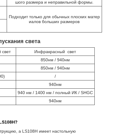
шого размера и неправильной формы.
Подходит только для обычных плоских матер
иалов больших размеров
пускания света
 свет
Инфракрасный свет
850нм / 940нм
850нм / 940нм
00)
/
940нм
940 нм / 1400 нм / полный ИК / SHGC
940нм
 LS108H?
трукцию, а LS108H имеет настольную