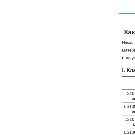
Ка
Измер
матери
пропус
I. К
LS10
е
LS10
е
LS10
LS10