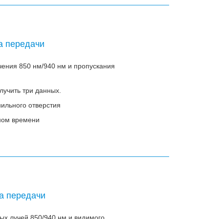
а передачи
чения 850 нм/940 нм и пропускания
лучить три данных.
нильного отверстия
ном времени
а передачи
ых лучей 850/940 нм и видимого