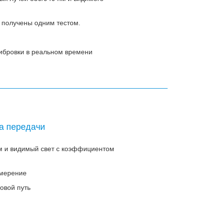
ь получены одним тестом.
ибровки в реальном времени
а передачи
нм и видимый свет с коэффициентом
змерение
овой путь