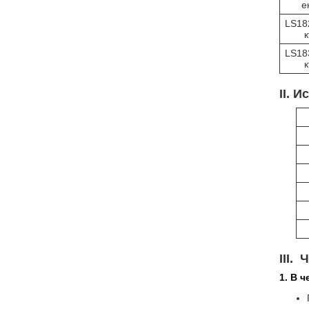
е
LS18
LS18
II. 
III.
1. В 