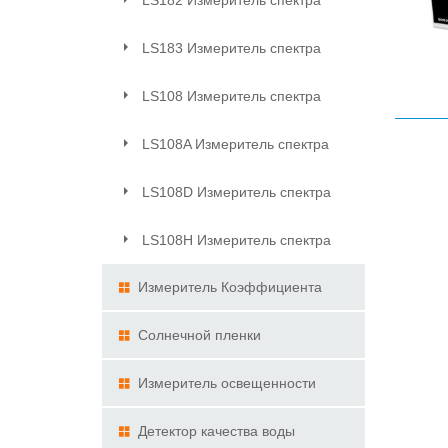
LS182 Измеритель спектра
передачи
LS183 Измеритель спектра
передачи
LS108 Измеритель спектра
передачи
LS108A Измеритель спектра
передачи
LS108D Измеритель спектра
передачи
LS108H Измеритель спектра
передачи
Измеритель Коэффициента
Пропускания Светильник
Солнечной пленки
демонстрационный комплект
Измеритель освещенности
Детектор качества воды