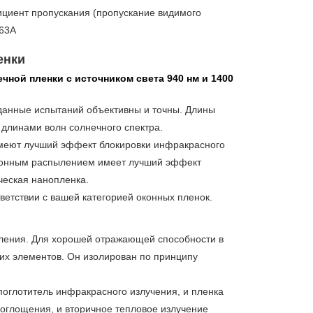
ициент пропускания (пропускание видимого
163A
енки
ечной пленки с источником света 940 нм и 1400
 данные испытаний объективны и точны. Длины
длинами волн солнечного спектра.
меют лучший эффект блокировки инфракрасного
тронным распылением имеет лучший эффект
ческая нанопленка.
ветствии с вашей категорией оконных пленок.
ления. Для хорошей отражающей способности в
их элементов. Он изолирован по принципу
оглотитель инфракрасного излучения, и пленка
оглощения, и вторичное тепловое излучение