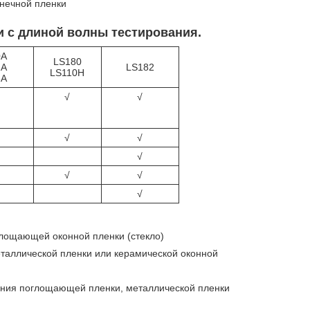
лнечной пленки
ии с длиной волны тестирования.
0A
LS180
2A
LS182
LS110H
3A
√
√
√
√
√
√
√
√
лощающей оконной пленки (стекло)
таллической пленки или керамической оконной
ания поглощающей пленки, металлической пленки