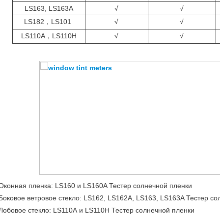
LS163, LS163A
√
√
LS182，LS101
√
√
LS110A，LS110H
√
√
Оконная пленка: LS160 и LS160A Тестер солнечной пленки
Боковое ветровое стекло: LS162, LS162A, LS163, LS163A Тестер со
Лобовое стекло: LS110A и LS110H Тестер солнечной пленки