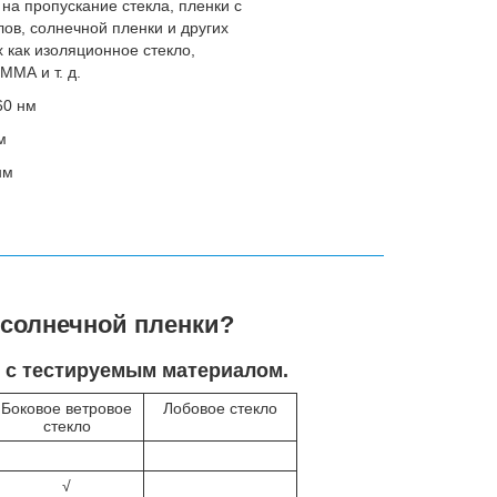
на пропускание стекла, пленки с
ов, солнечной пленки и других
 как изоляционное стекло,
ММА и т. д.
60 нм
м
нм
 солнечной пленки?
и с тестируемым материалом.
Боковое ветровое
Лобовое стекло
стекло
√