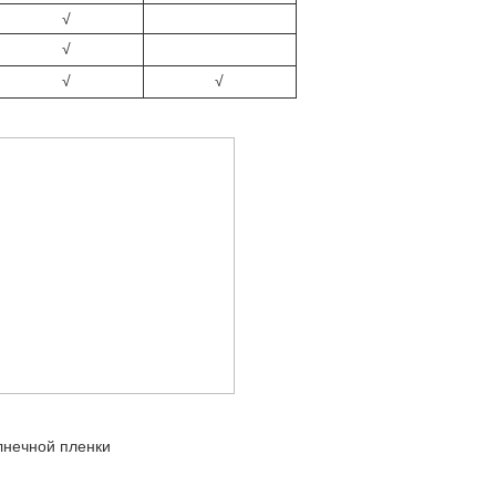
√
√
√
√
лнечной пленки