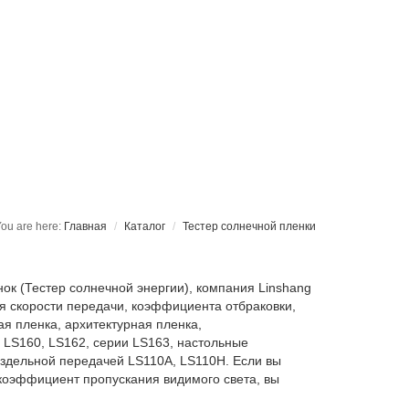
Главная
Каталог
Тестер солнечной пленки
к (Тестер солнечной энергии), компания Linshang
я скорости передачи, коэффициента отбраковки,
я пленка, архитектурная пленка,
 LS160, LS162, серии LS163, настольные
аздельной передачей LS110A, LS110H. Если вы
 коэффициент пропускания видимого света, вы