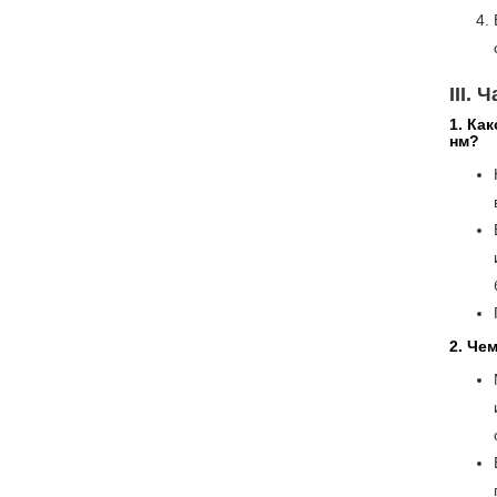
III.
1. Ка
нм?
2. Че