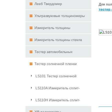
Лееб Твердомер
Для пол
тестер
Ультразвуковые толщиномеры
Измеритель толщины
покрытий
Измеритель толщины стекла
Тестер автомобильных
оконных пленок
Тестер солнечной пленки
LS101 Тестер солнечной
пленки
LS110A Измеритель сплит-
передачи
LS110H Измеритель сплит-
передачи
УФ радиометры