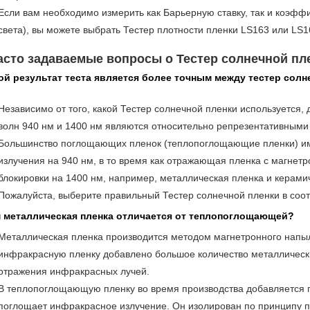
Если вам необходимо измерить как Барьерную ставку, так и коэфф
света), вы можете выбрать Тестер плотности пленки LS163 или LS
 Часто задаваемые вопросы о Тестер солнечной пл
кой результат теста является более точным между тестер солн
Независимо от того, какой Тестер солнечной пленки используется,
волн 940 нм и 1400 нм являются относительно репрезентативными 
Большинство поглощающих пленок (теплопоглощающие пленки) и
излучения на 940 нм, в то время как отражающая пленка с магне
блокировки на 1400 нм, например, металлическая пленка и керами
Пожалуйста, выберите правильный Тестер солнечной пленки в соот
м металлическая пленка отличается от теплопоглощающей?
Металлическая пленка производится методом магнетронного напы
инфракрасную пленку добавлено большое количество металлическ
отражения инфракрасных лучей.
В теплопоглощающую пленку во время производства добавляется п
поглощает инфракрасное излучение. Он изолирован по принципу п