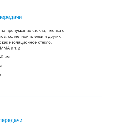
передачи
на пропускание стекла, пленки с
ов, солнечной пленки и других
 как изоляционное стекло,
ММА и т. д.
60 нм
м
м
передачи