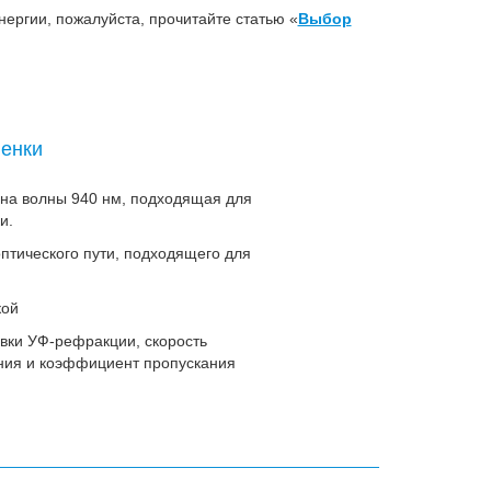
ергии, пожалуйста, прочитайте статью «
Выбор
ленки
на волны 940 нм, подходящая для
и.
птического пути, подходящего для
.
кой
овки УФ-рефракции, скорость
ния и коэффициент пропускания