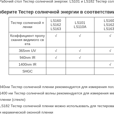
Рабочий стол Тестер солнечной энергии: LS101 и LS182 Тестер со
Выберите Тестер солнечной энергии в соответств
LS160
LS16
Тестер солнечной п
LS101
LS162
LS16
ленки
LS110A
LS163
LS16
Коэффициент пропу
√
√
√
скания видимого св
ета
365nm UV
√
√
√
940nm IR
√
√
1400nm IR
√
SHGC
940нм Тестер солнечной пленки рекомендуется для измерения пог
1400 нм Тестер солнечной волны рекомендуется для измерения ме
пленки (стекло)
LS182 Тестер солнечной пленки можно использовать для тестиров
и керамической оконной пленки