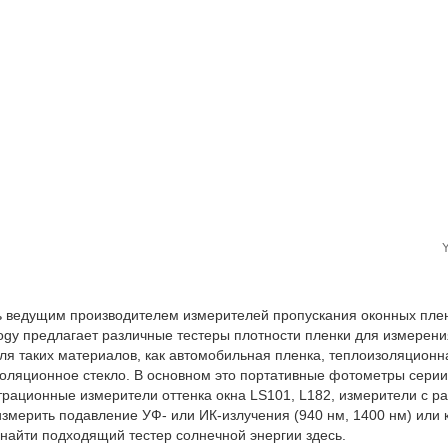
 ведущим производителем измерителей пропускания оконных плено
ogy предлагает различные тестеры плотности пленки для измерени
ля таких материалов, как автомобильная пленка, теплоизоляционна
оляционное стекло. В основном это портативные фотометры серии
рационные измерители оттенка окна LS101, L182, измерители с р
измерить подавление УФ- или ИК-излучения (940 нм, 1400 нм) или
найти подходящий тестер солнечной энергии здесь.