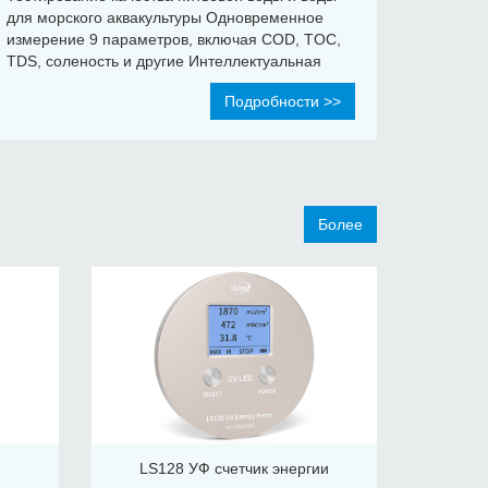
для морского аквакультуры Одновременное
измерение 9 параметров, включая COD, TOC,
TDS, соленость и другие Интеллектуальная
оценка качества воды, с классификацией на
Подробности >>
четыре уровня: отличный, хороший, средний и
плохой Цветной экран, отображающий разные
цвета в зависимости от уровня качества воды,
что делает результаты измерений более
наглядными
Более
LS128 УФ счетчик энергии