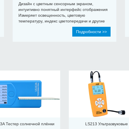
Дизайн с цветным сенсорным экраном,
интуитивно понятный интерфейс отображения
Измеряет освещенность, цветовую
температуру, индекс цветопередачи и другие
параметры, включая PPFD Отображение
Подробности >>
спектральной кривой, быстрое распознавание
полноспектральных LED-ламп Проектирование
сверхбольшого диапазона измерений до 1
миллиона люкс, точное измерение как при
слабом, так и при сильном свете
3A Тестер солнечной плёнки
LS213 Ультразвуковые