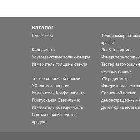
Каталог
Блескомер
Толщиномер автомо
краски
Колориметр
Лееб Твердомер
Ультразвуковые толщиномеры
Измеритель толщин
Измеритель толщины стекла
Тестер автомобиль
оконных пленок
Тестер солнечной пленки
УФ радиометры
УФ счетчик энергии
Измеритель спектра
Измеритель Коэффициента
Солнечной пленки
Пропускания Светильник
демонстрационный 
Измеритель освещенности
Детектор качества 
Снятый с производства
продукт