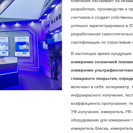
Компания настаивает на незав
разработках, производстве и 
с
четчиков и
создает собственны
успешно зарегистрирована в 20
разработанная самостоятельно
сертификацию по отраслевым 
В настоящее время продукция 
измерение солнечной пленки
измерение ультрафиолетовог
глянцевого покрытия, опред
включают в себя: колориметр,
инфракрасного излучения, тест
коэффициента пропускания, те
УФ-излучения, измеритель УФ-
оборудование для измерения т
измеритель блеска, измерител