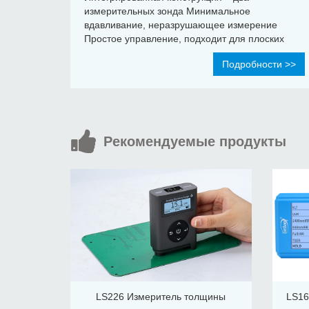
измерительных зонда Минимальное
вдавливание, неразрушающее измерение
Простое управление, подходит для плоских
материалов, мелких деталей и изделий
Подробности >>
сложной формы Высокая точность и отличная
повторяемость
Рекомендуемые продукты
LS226 Измеритель толщины
LS16