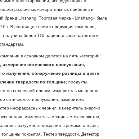
исимом проектировании, исследованиях и
продаже различных измерительных приборов и
й бренд Linshang. Торговая марка «Linshang» была
10 г.
В настоящее время продукция компании,
, получила более 110 национальных патентов и
стандартам.
компании в основном делится на пять категорий:
, измерение оптического пропускания,
о излучения, обнаружение разницы в цвете
еление твердости по толщине
; продукты
 тестер солнечной пленки, измеритель мощности
ер оптического пропускания, измеритель
стер инфракрасных чернил, измеритель энергии
освещения, измеритель толщины стеклопакетов,
олщины вакуумного покрытия в режиме онлайн,
ь толщины покрытия,
Тестер твердости
, Детектор