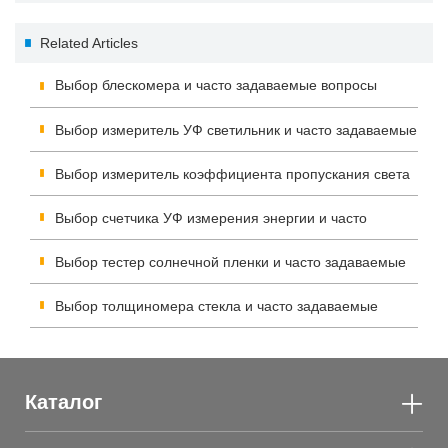
стекла и часто задаваемые
измеритель спектра
Related Articles
вопросы
передачи и часто
Выбор блескомера и часто задаваемые вопросы
задаваемые вопросы
Выбор измеритель УФ светильник и часто задаваемые
вопросы
Выбор измеритель коэффициента пропускания света
Linshang и часто задаваемые вопросы
Выбор счетчика УФ измерения энергии и часто
задаваемые вопросы
Выбор тестер солнечной пленки и часто задаваемые
вопросы
Выбор толщиномера стекла и часто задаваемые
вопросы
Каталог