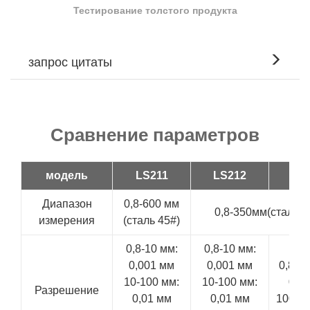
Тестирование толстого продукта
запрос цитаты
Сравнение параметров
модель
LS211
LS212
LS
Диапазон
0,8-600 мм
0,8-350мм(сталь 4
измерения
(сталь 45#)
0,8-10 мм:
0,8-10 мм:
0,001 мм
0,001 мм
0,8-1
10-100 мм:
10-100 мм:
0,0
Разрешение
0,01 мм
0,01 мм
100–3