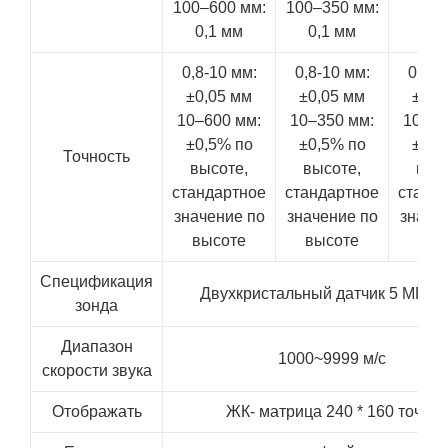
100–600 мм:
100–350 мм:
0,1
0,1 мм
0,1 мм
0,8-10 мм:
0,8-10 мм:
0,8-1
±0,05 мм
±0,05 мм
±0,0
10–600 мм:
10–350 мм:
10–35
±0,5% по
±0,5% по
±0,5
Точность
высоте,
высоте,
выс
стандартное
стандартное
станд
значение по
значение по
значе
высоте
высоте
выс
Спецификация
Двухкристальный датчик 5 МГц φ
зонда
Диапазон
1000~9999 м/с
скорости звука
Отображать
ЖК- матрица 240 * 160 точек